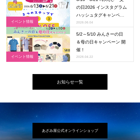
の日2026 インスタグラム
ハッシュタグキャンペー
イベント情報
ン 開催！
2026.06.04
5/2～5/10 みんさーの日
＆母の日キャンペーン 開
催！
イベント情報
2026.04.22
お知らせ一覧
あざみ屋公式オンラインショップ