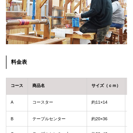
料金表
コース
商品名
サイズ（ｃｍ）
A
コースター
約11×14
2
B
テーブルセンター
約20×36
4