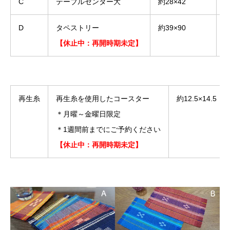
C
テーブルセンター大
約28×42
5
D
タペストリー
約39×90
【休止中：再開時期未定】
再生糸
再生糸を使用したコースター
約12.5×14.5
＊月曜～金曜日限定
＊1週間前までにご予約ください
【休止中：再開時期未定】