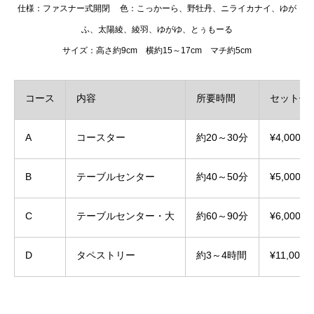
仕様：ファスナー式開閉
色：こっかーら、野牡丹、ニライカナイ、ゆが
ふ、太陽綾、綾羽、ゆがゆ、とぅもーる
サイズ：高さ約9cm 横約15～17cm マチ約5cm
コース
内容
所要時間
セット価
A
コースター
約20～30分
¥4,000
B
テーブルセンター
約40～50分
¥5,000
C
テーブルセンター・大
約60～90分
¥6,000
D
タペストリー
約3～4時間
¥11,000