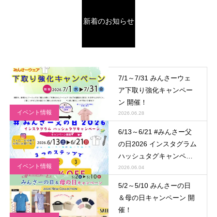
新着のお知らせ
7/1～7/31 みんさーウェ
ア下取り強化キャンペー
ン 開催！
イベント情報
2026.06.28
6/13～6/21 #みんさー父
の日2026 インスタグラム
ハッシュタグキャンペー
イベント情報
ン 開催！
2026.06.04
5/2～5/10 みんさーの日
＆母の日キャンペーン 開
催！