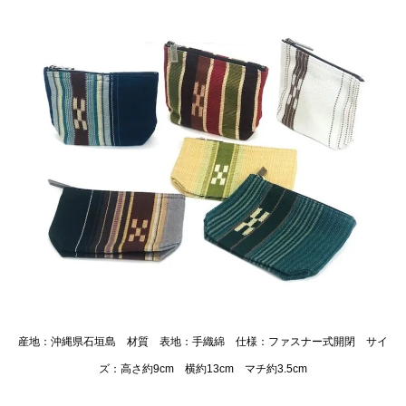
産地：沖縄県石垣島 材質 表地：手織綿 仕様：ファスナー式開閉 サイ
ズ：高さ約9cm 横約13cm マチ約3.5cm