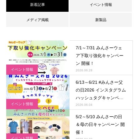
新着記事
イベント情報
メディア掲載
新製品
7/1～7/31 みんさーウェ
ア下取り強化キャンペー
ン 開催！
イベント情報
2026.06.28
6/13～6/21 #みんさー父
の日2026 インスタグラム
ハッシュタグキャンペー
イベント情報
ン 開催！
2026.06.04
5/2～5/10 みんさーの日
＆母の日キャンペーン 開
催！
イベント情報