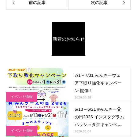
前の記事
次の記事
新着のお知らせ
7/1～7/31 みんさーウェ
ア下取り強化キャンペー
ン 開催！
イベント情報
2026.06.28
6/13～6/21 #みんさー父
の日2026 インスタグラム
ハッシュタグキャンペー
イベント情報
ン 開催！
2026.06.04