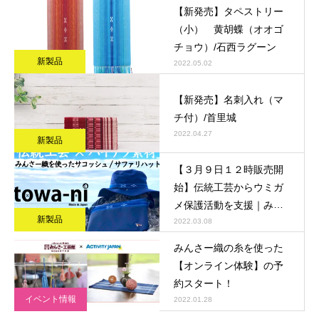
【新発売】タペストリー
（小） 黄胡蝶（オオゴ
チョウ）/石西ラグーン
新製品
2022.05.02
【新発売】名刺入れ（マ
チ付）/首里城
2022.04.27
新製品
【３月９日１２時販売開
始】伝統工芸からウミガ
メ保護活動を支援｜みん
新製品
さー織を使った「サコッ
2022.03.08
シュ・サファリハット」
みんさー織の糸を使った
【オンライン体験】の予
約スタート！
イベント情報
2022.01.28