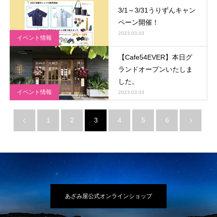
3/1～3/31うりずんキャン
ペーン開催！
2023.03.03
イベント情報
【Cafe54EVER】本日グ
ランドオープンいたしま
した。
イベント情報
2023.03.03
1
2
3
4
5
6
あざみ屋公式オンラインショップ