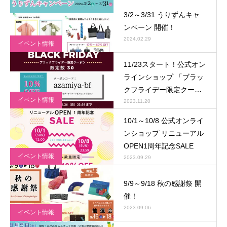
3/2～3/31 うりずんキャ
ンペーン 開催！
2024.02.29
イベント情報
11/23スタート！公式オン
ラインショップ 「ブラッ
クフライデー限定クーポ
イベント情報
ン」
2023.11.20
10/1～10/8 公式オンライ
ンショップ リニューアル
OPEN1周年記念SALE
イベント情報
2023.09.29
9/9～9/18 秋の感謝祭 開
催！
2023.09.06
イベント情報