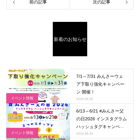
前の記事
次の記事
新着のお知らせ
7/1～7/31 みんさーウェ
ア下取り強化キャンペー
ン 開催！
イベント情報
2026.06.28
6/13～6/21 #みんさー父
の日2026 インスタグラム
ハッシュタグキャンペー
イベント情報
ン 開催！
2026.06.04