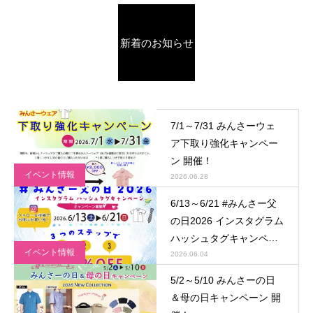
新着のお知らせ
7/1～7/31 みんさーウェ
ア下取り強化キャンペー
ン 開催！
イベント情報
2026.06.28
6/13～6/21 #みんさー父
の日2026 インスタグラム
ハッシュタグキャンペー
イベント情報
ン 開催！
2026.06.04
5/2～5/10 みんさーの日
＆母の日キャンペーン 開