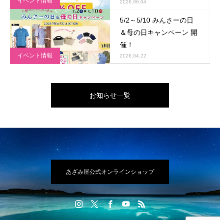
イベント情報
ン 開催！
2026.06.04
5/2～5/10 みんさーの日
＆母の日キャンペーン 開
催！
イベント情報
2026.04.22
お知らせ一覧
あざみ屋公式オンラインショップ