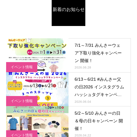
新着のお知らせ
7/1～7/31 みんさーウェ
ア下取り強化キャンペー
ン 開催！
イベント情報
2026.06.28
6/13～6/21 #みんさー父
の日2026 インスタグラム
ハッシュタグキャンペー
イベント情報
ン 開催！
2026.06.04
5/2～5/10 みんさーの日
＆母の日キャンペーン 開
催！
イベント情報
2026.04.22