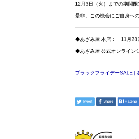
12月3日（火）までの期間
是非、この機会にご自身へ
—————————————
◆あざみ屋 本店： 11月28日
◆あざみ屋 公式オンラインショ
ブラックフライデーSALE 
Tweet
Share
Hatena