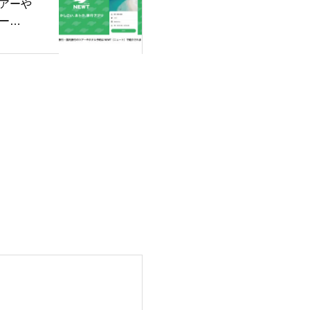
アーや
ー