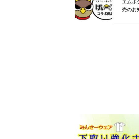
エムポ
売のお