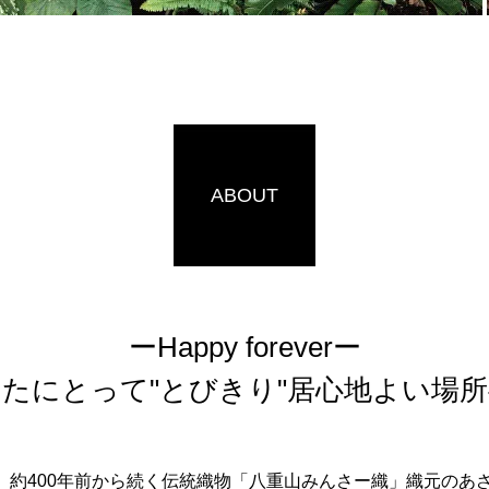
ABOUT
ーHappy foreverー
たにとって"とびきり"居心地よい場
EVERは、約400年前から続く伝統織物「八重山みんさー織」織元