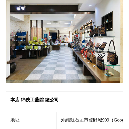
本店 綿狹工藝館 總公司
地址
沖繩縣石垣市登野城
909
（
Google