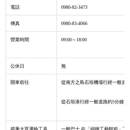
電話
0980-82-3473
傳真
0980-83-4066
營業時間
09:00
～
18:00
公休日
無
開車前往
從南方之島石垣機場行經一般道路
從石垣港行經一般道路約5分鐘
搭乘大眾運輸工具
一般巴士 在「綿狹工藝館前」下