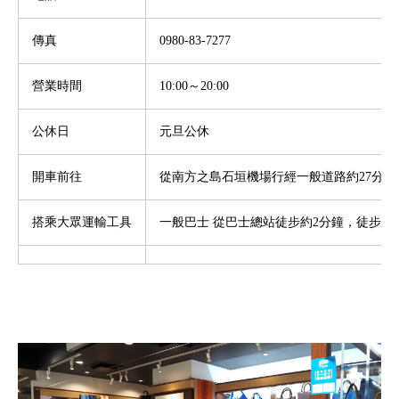
傳真
0980-83-7277
營業時間
10:00
～20
:00
公休日
元旦公休
開車前往
從南方之島石垣機場行經一般道路約
27
分鐘
搭乘大眾運輸工具
一般巴士 從巴士總站徒步約
2
分鐘，徒步 