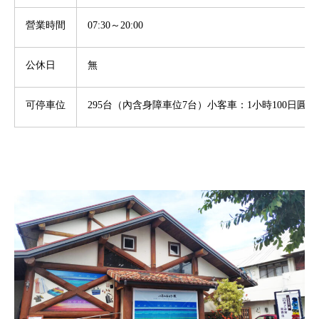
營業時間
07:30
～
20:00
公休日
無
可停車位
295
台（內含身障車位
7
台）小客車：
1
小時
100
日圓 