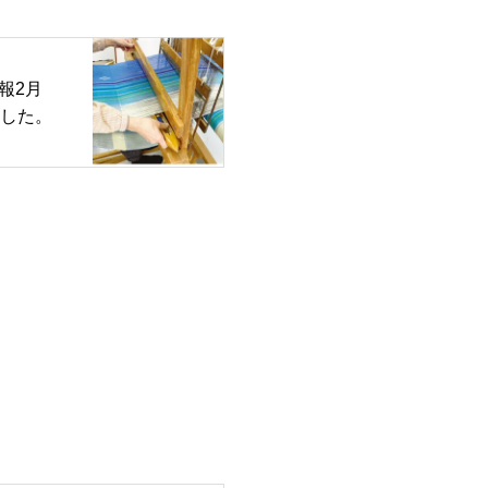
報2月
ました。