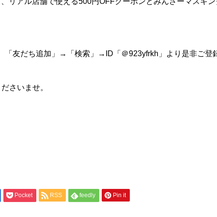
、リアル店舗で使える500円OFFクーポンとみんさーマスキ
「友だち追加」→「検索」→ID「＠923yfrkh」より是非ご
くださいませ。
Pocket
RSS
feedly
Pin it